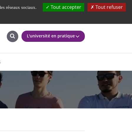
tion
UBS
Fondation
L'IAE à 360°
Tout accepter
Tout refuser
 les réseaux sociaux.
L'université en pratique
S