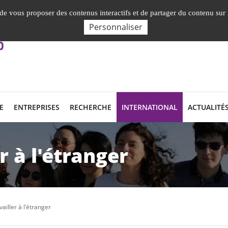
Nos Facultés, Instituts, Ecole
English presenta
, de vous proposer des contenus interactifs et de partager du contenu sur
Personnaliser
E
ENTREPRISES
RECHERCHE
INTERNATIONAL
ACTUALITÉ
r à l'étranger
vailler à l'étranger