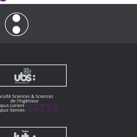
aculté Sciences & Sciences
de l'Ingénieur
pus Lorient ·
02 97 88 05 50
pus Vannes ·
02 97 01 70 70