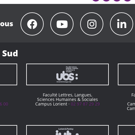
nous
 Sud
Faculté Lettres, Langues,
F
Sciences Humaines & Sociales
6 00
Campus Lorient ·
02 97 87 29 29
Cam
Cam