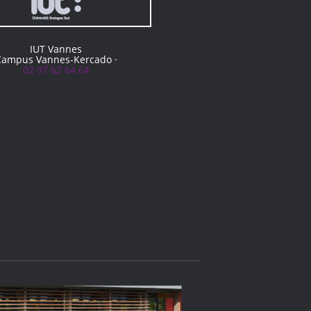
IUT Vannes
Campus Vannes-Kercado ·
02 97 62 64 64